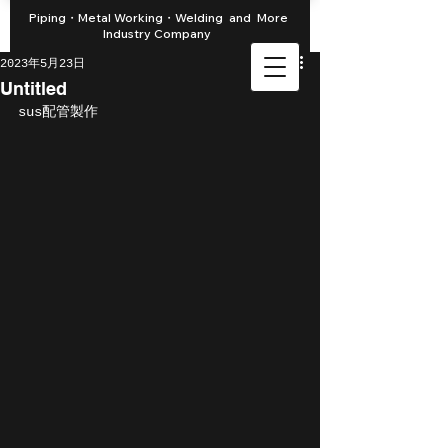
Piping・Metal Working・Welding and More
Industry Company
2023年5月23日
Untitled
sus配管製作